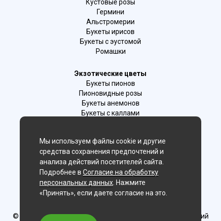
Кустовые розы
Гермини
Альстромерии
Букеты ирисов
Букеты с эустомой
Ромашки
Экзотические цветы
Букеты пионов
Пионовидные розы
Букеты анемонов
Букеты с каллами
Букеты с фрезиями
Цимбидиум
Мы используем файлы cookie и другие
Лаванда
средства сохранения предпочтений и
Гиацинты
анализа действий посетителей сайта.
Подробнее в
Согласие на обработку
Мы в соц. сетях:
персональных данных
. Нажмите
«Принять», если даете согласие на это.
Ижевск
© Delaflor - доставка цветов, 2012-2026
ИП Рыжков Евгений