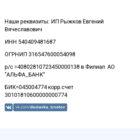
Наши реквизиты: ИП Рыжков Евгений
Вячеславович
ИНН 540409481687
ОГРНИП 316547600054098
р/с =40802810723450000138 в Филиал АО
"АЛЬФА_БАНК"
БИК=045004774 корр.счет
30101810600000000774