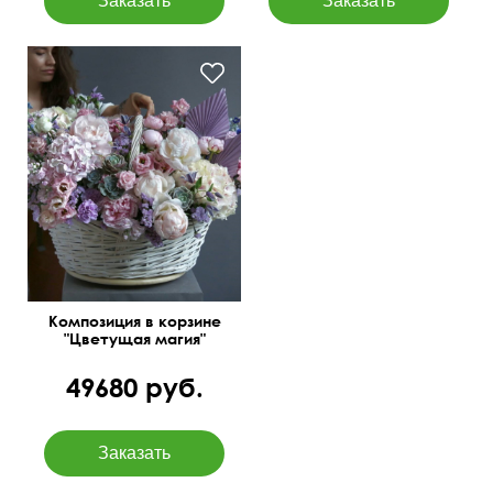
Твидии, статица,
суккуленты, матиолы,
клематисы, папоротник и
др.
Композиция в корзине
"Цветущая магия"
49680 руб.