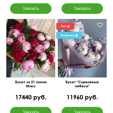
С добавлением рускуса,
Белые пионы и сиреневые
упаковка
лизиантусы
Букет из 21 пиона
Букет "Сиреневые
Микс
небеса"
17440 руб.
11960 руб.