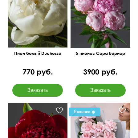
Оформление атласной
лентой
Поштучно
45 см
20 см
Пион белый Duchesse
5 пионов Сара Бернар
770 руб.
3900 руб.
Высота 50 см