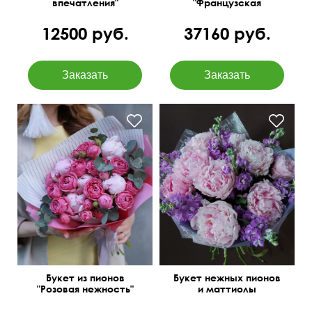
впечатления"
"Французская
роскошь"
12500 руб.
37160 руб.
Кустовые розы, пионы,
эвкалипт baby blue
Букет из пионов
Букет нежных пионов
"Розовая нежность"
и маттиолы