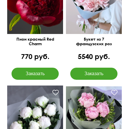
Пион красный Red
Букет из 7
Charm
французских роз
770 руб.
5540 руб.
С оформлением
45 см
25 см