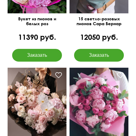
Букет из пионов и
15 светло-розовых
белых роз
пионов Сара Бернар
11390 руб.
12050 руб.
Озотамнус, орхидея
Пионы Голландия 11,
ванда, аспарагус,
кустовые розы, эвкалипт
сухоцветы
парвифолия 3