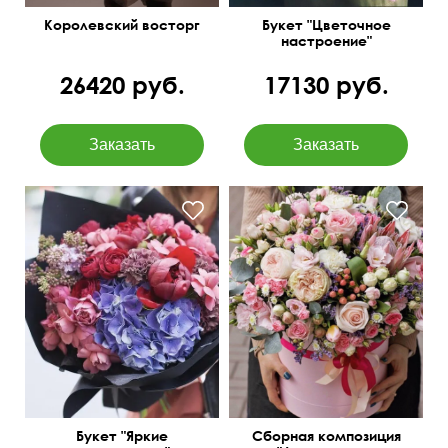
Королевский восторг
Букет "Цветочное
настроение"
26420 руб.
17130 руб.
Кустовая роза
Протея King, эвкалипт
пионовидная, гвоздика
Беби блу, пионная роза,
лунная, гортензия, пион,
лимониум
сирень
Букет "Яркие
Сборная композиция