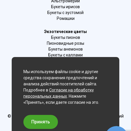
Альстромерии
Букеты ирисов
Букеты с эустомой
Ромашки
Экзотические цветы
Букеты пионов
Пионовидные розы
Букеты анемонов
Букеты с каллами
Букеты с фрезиями
Цимбидиум
Мы используем файлы cookie и другие
Лаванда
средства сохранения предпочтений и
Гиацинты
анализа действий посетителей сайта.
Подробнее в
Согласие на обработку
Мы в соц. сетях:
персональных данных
. Нажмите
«Принять», если даете согласие на это.
Ижевск
© Delaflor - доставка цветов, 2012-2026
ИП Рыжков Евгений
Вячеславович
Принять
ИНН 540409481687 ОГРН 325547600130383