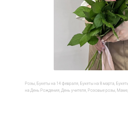
Розы
Букеты на 14 февраля
Букеты на 8 марта
Букет
на День Рождения
День учителя
Розовые розы
Маме