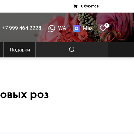
0 букетов
0
+7 999 464 2228
WA
Max
Подарки
зовых роз