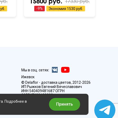
15800 руб.
руб.
17330 руб.
-
9
%
уб.
Экономия
1530 руб.
Мы в соц. сетях:
Ижевск
© Delaflor - доставка цветов, 2012-2026
ИП Рыжков Евгений Вячеславович
ИНН 540409481687 ОГРН
325547600130383
та. Подробнее в
Принять