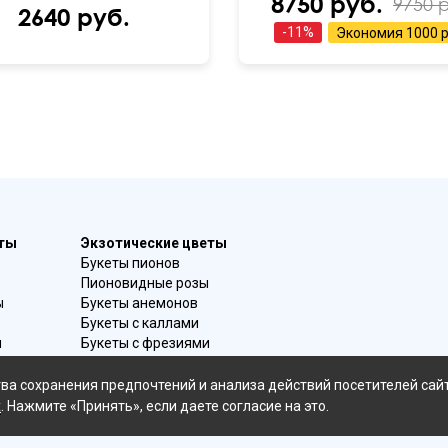
8750 руб.
9750 
2640 руб.
-
11
%
Экономия
1000 р
еты
Экзотические цветы
Букеты пионов
Пионовидные розы
ы
Букеты анемонов
Букеты с каллами
и
Букеты с фрезиями
в
Цимбидиум
омой
Лаванда
ва сохранения предпочтений и анализа действий посетителей сай
Гиацинты
х
. Нажмите «Принять», если даете согласие на это.