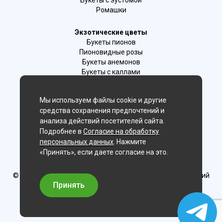
Букеты с эустомой
Ромашки
Экзотические цветы
Букеты пионов
Пионовидные розы
Букеты анемонов
Букеты с каллами
Букеты с фрезиями
Цимбидиум
Мы используем файлы cookie и другие
Лаванда
средства сохранения предпочтений и
Гиацинты
анализа действий посетителей сайта.
Подробнее в
Согласие на обработку
Мы в соц. сетях:
персональных данных
. Нажмите
«Принять», если даете согласие на это.
Ижевск
© Delaflor - доставка цветов, 2012-2026
ИП Рыжков Евгений
Вячеславович
Принять
ИНН 540409481687 ОГРН 325547600130383