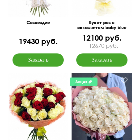
Созвездие
Букет роз с
эвкалиптом baby blue
12100 руб.
19430 руб.
12670 руб.
Премиум сорта
50 см
60 см
60 см
40 см