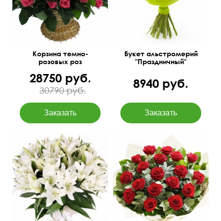
Корзина темно-
Букет альстромерий
розовых роз
"Праздничный"
28750 руб.
8940 руб.
30790 руб.
15 лилий под ленту.
Упаковка фетр
70 см
60 см
50 см
50 см