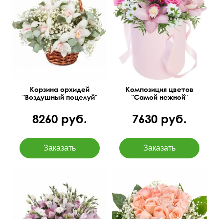
Розы Россия, орхидея
Эвкалипт Цинерия,
цимбидиум в колбе,
гипсофила, оазис.
хризантемы сантини,
35 см
35 см
папоротник, питтоспорум
Корзина орхидей
Композиция цветов
"Воздушный поцелуй"
"Самой нежной"
8260 руб.
7630 руб.
Букет из орхидеи
(цимбидиум) и эустомы,
способный показать всю