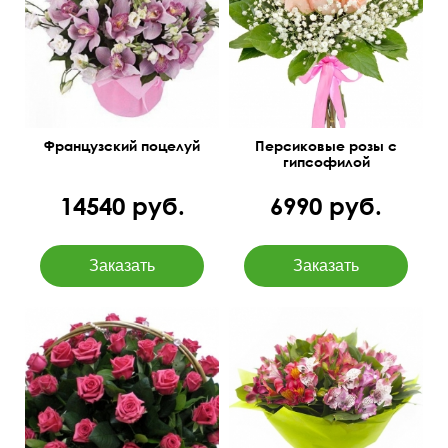
50 см
35 см
серьезность ваших
намерений.
50 см
45 см
Французский поцелуй
Персиковые розы с
гипсофилой
14540 руб.
6990 руб.
17 веток альстромерий
75 см
65 см