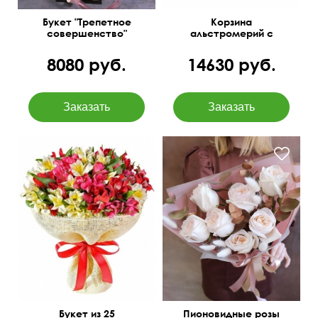
Букет "Трепетное
Корзина
совершенство"
альстромерий с
фисташкой
8080 руб.
14630 руб.
Упаковка джут, лента
С позолоченным
атласная
эвкалиптом
Букет из 25
Пионовидные розы