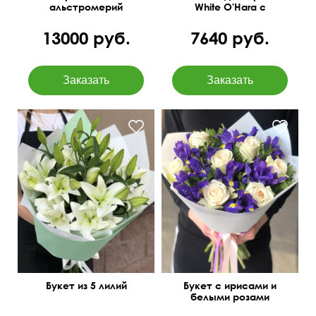
альстромерий
White O'Hara с
лагурусом
13000 руб.
7640 руб.
Можем добавить
50 см
40 см
гипсофилу.
Букет из 5 лилий
Букет с ирисами и
белыми розами