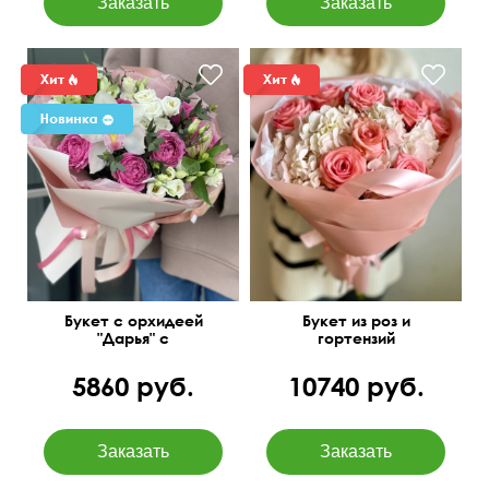
Букет с орхидеей
Букет из роз и
"Дарья" с
гортензий
добавлением роз и
"Волшебница"
эустомы
5860 руб.
10740 руб.