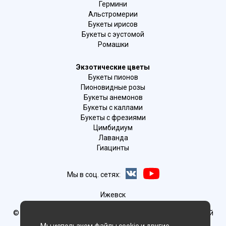
Гермини
Альстромерии
Букеты ирисов
Букеты с эустомой
Ромашки
Экзотические цветы
Букеты пионов
Пионовидные розы
Букеты анемонов
Букеты с каллами
Букеты с фрезиями
Цимбидиум
Лаванда
Гиацинты
Мы в соц. сетях:
Ижевск
© Delaflor - доставка цветов, 2012-2026
ИП Рыжков Евгений
Вячеславович