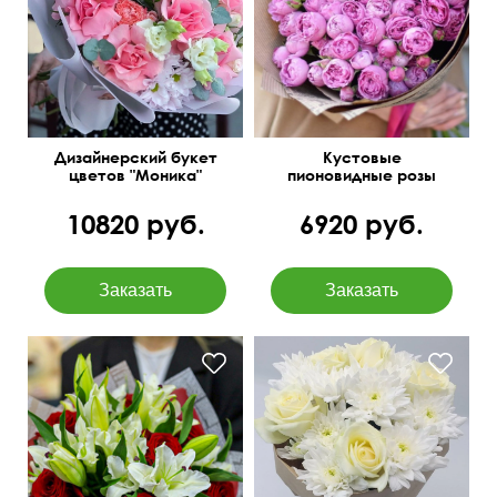
лизиантусы (эустома),
В крафтовой упаковке
гвоздика
Дизайнерский букет
Кустовые
цветов "Моника"
пионовидные розы
Бомбастик Баблс
10820 руб.
6920 руб.
Азиатские лилии, розы,
голландский рускус
Крафт бумага
60 см
40 см