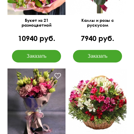
Букет из 21
Каллы и розы с
разноцветной
рускусом
альстромерии
10940 руб.
7940 руб.
50 см
30 см
40 см
40 см