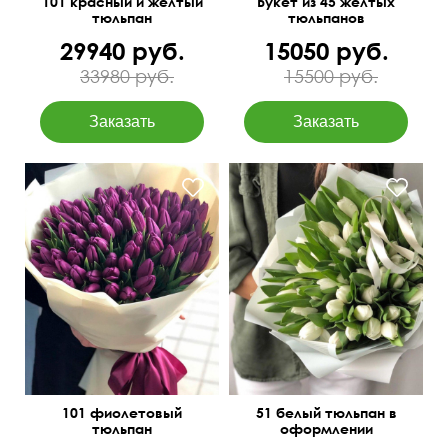
101 красный и желтый
Букет из 45 желтых
тюльпан
тюльпанов
29940 руб.
15050 руб.
33980 руб.
15500 руб.
Тюльпаны (Краснодар,
Сочи) крупные.
101 фиолетовый
51 белый тюльпан в
тюльпан
оформлении