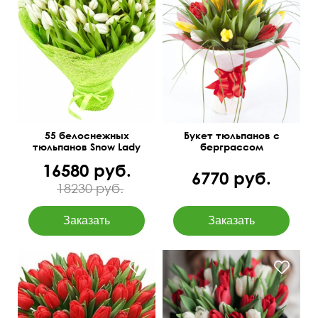
45 см
35 см
55 белоснежных
Букет тюльпанов с
тюльпанов Snow Lady
берграссом
"Впечатление"
16580 руб.
6770 руб.
18230 руб.