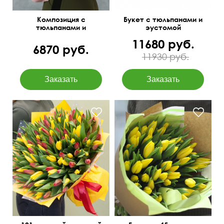
Композиция с
Букет с тюльпанами и
тюльпанами и
эустомой
диантусами "Пируэт"
11680 руб.
6870 руб.
11930 руб.
В упаковке