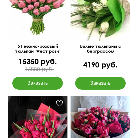
45 см
40 см
45 см
35 см
51 нежно-розовый
Белые тюльпаны с
тюльпан "Фест рози"
берграссом
15350 руб.
4190 руб.
16880 руб.
45 см
25 см