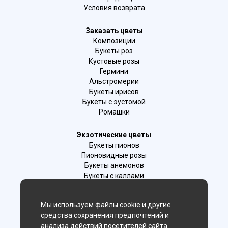
Условия возврата
Заказать цветы
Композиции
Букеты роз
Кустовые розы
Гермини
Альстромерии
Букеты ирисов
Букеты с эустомой
Ромашки
Экзотические цветы
Букеты пионов
Пионовидные розы
Букеты анемонов
Букеты с каллами
Букеты с фрезиями
Цимбидиум
Мы используем файлы cookie и другие
Лаванда
средства сохранения предпочтений и
Гиацинты
анализа действий посетителей сайта.