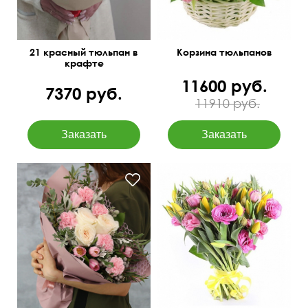
21 красный тюльпан в
Корзина тюльпанов
крафте
11600 руб.
7370 руб.
11910 руб.
Зелень: бруния, листья
40 см
30 см
питтоспорума