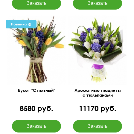
Тюльпаны, гиацинты,
декоративные веточки
45 см
35 см
вербы.
Букет "Стильный"
Ароматные гиацинты
с тюльпанами
8580 руб.
11170 руб.