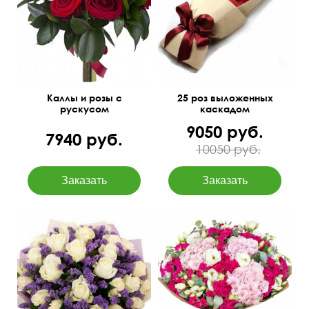
70 см
35 см
50 см
30 см
Каллы и розы с
25 роз выложенных
рускусом
каскадом
9050 руб.
7940 руб.
10050 руб.
50 см
45 см
55 см
55 см