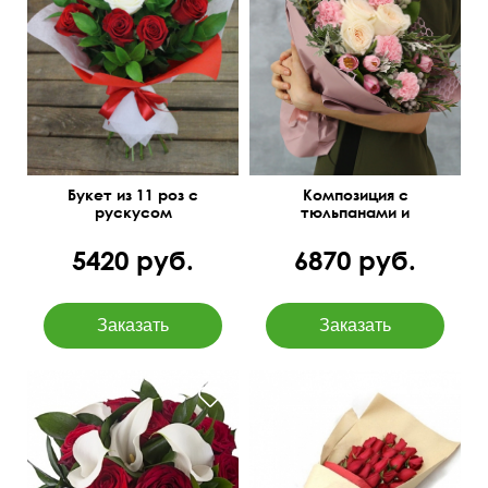
Двойной фетр
Зелень: бруния, листья
питтоспорума
50 см
40 см
Букет из 11 роз с
Композиция с
рускусом
тюльпанами и
диантусами "Пируэт"
5420 руб.
6870 руб.
Открытка бесплатно