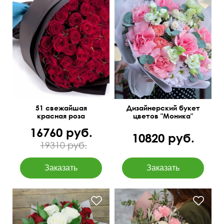
Вывернутые розы,
лизиантусы (эустома),
50 см
60 см
гвоздика
51 свежайшая
Дизайнерский букет
красная роза
цветов "Моника"
16760 руб.
10820 руб.
19310 руб.