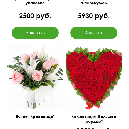
упаковке
гиперикумом
2500 руб.
5930 руб.
Розовая роза - 7шт.,
лилия - 2шт., гипсофила,
На оазисе
папоротник.
20 см
50 см
55 см
40 см
Букет "Красавица"
Композиция "Большое
сердце"