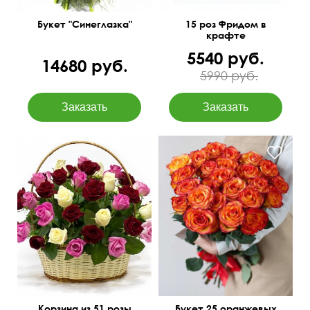
Букет "Синеглазка"
15 роз Фридом в
крафте
5540 руб.
14680 руб.
5990 руб.
Фото перед доставкой
50 см
60 см
50 см
40 см
Корзина из 51 розы
Букет 25 оранжевых