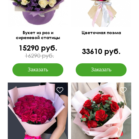
Букет из роз и
Цветочная поэма
сиреневой статицы
15290 руб.
33610 руб.
16290 руб.
Розы и эвкалипт baby blue
55 см
40 см