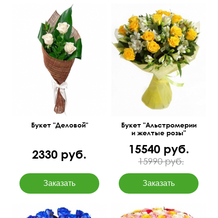
Белые розы, итальянский
русскус, аспидистра,
Яркое сочетание
джут.
50 см
40 см
50 см
30 см
Букет "Деловой"
Букет "Альстромерии
и желтые розы"
15540 руб.
2330 руб.
15990 руб.