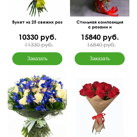
Букет из 25 свежих роз
Стильная композиция
с розами и
гиперикумом
10330 руб.
15840 руб.
"Страстный вечер"
11330 руб.
16840 руб.
Синие ирисы, розы,
ромашка, сизаль, лента
50 см
35 см
50 см
45 см