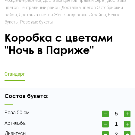
Рождение ребенка
Доставка цветов Правый берег
Доставка
цветов Центральный район
Доставка цветов Октябрьский
район
Доставка цветов Железнодорожный район
Белые
букеты
Розовые букеты
Коробка с цветами
"Ночь в Париже"
Стандарт
Состав букета:
Роза 50 см
Астильба
Диантусы