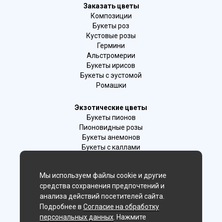
Заказать цветы
Композиции
Букеты роз
Кустовые розы
Гермини
Альстромерии
Букеты ирисов
Букеты с эустомой
Ромашки
Экзотические цветы
Букеты пионов
Пионовидные розы
Букеты анемонов
Букеты с каллами
Букеты с фрезиями
Цимбидиум
Мы используем файлы cookie и другие
Лаванда
средства сохранения предпочтений и
Гиацинты
анализа действий посетителей сайта.
Подробнее в
Согласие на обработку
Мы в соц. сетях:
персональных данных
. Нажмите