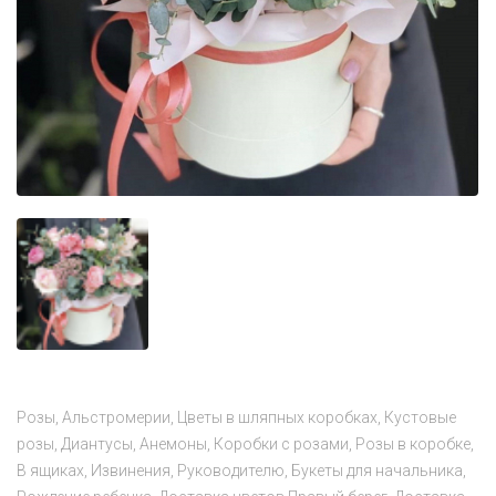
Розы
Альстромерии
Цветы в шляпных коробках
Кустовые
розы
Диантусы
Анемоны
Коробки с розами
Розы в коробке
В ящиках
Извинения
Руководителю
Букеты для начальника