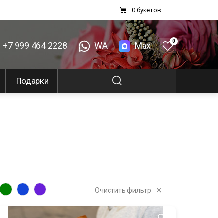
0 букетов
0
+7 999 464 2228
WA
Max
Подарки
Очистить фильтр