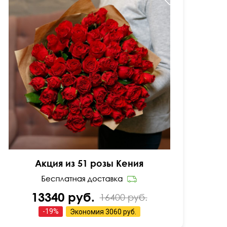
Мини-розочки 40 см
Акция из 51 розы Кения
13340 руб.
16400 руб.
-
19
%
Экономия
3060 руб.