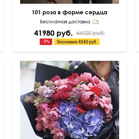
101 роза в форме сердца
41980 руб.
46020 руб.
-
9
%
Экономия
4040 руб.
Кустовая роза пионовидная, гвоздика лунная,
гортензия, пион, сирень