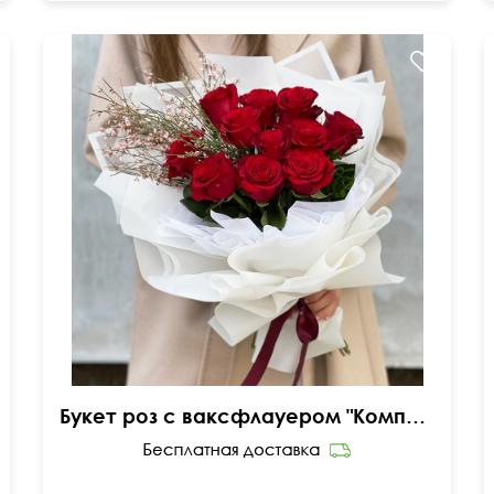
Пышная упаковка
Букет роз с ваксфлауером "Комплимент королеве"