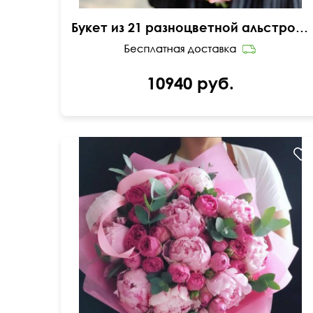
Букет из 21 разноцветной альстромерии
10940 руб.
Пионы Голландия 11, кустовые розы, эвкалипт
парвифолия 3