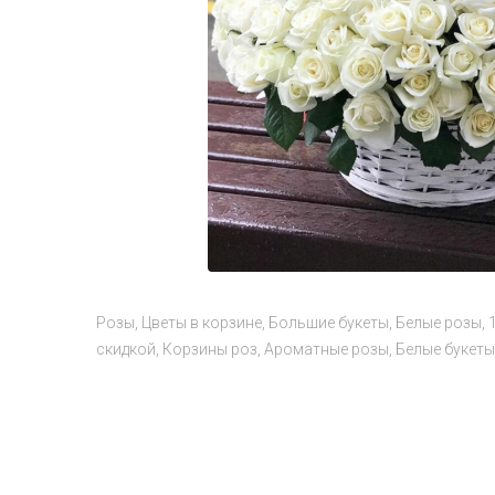
Розы
Цветы в корзине
Большие букеты
Белые розы
скидкой
Корзины роз
Ароматные розы
Белые букеты