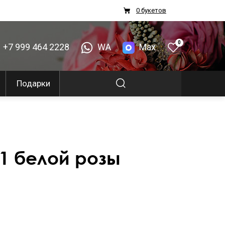
0 букетов
0
+7 999 464 2228
WA
Max
Подарки
01 белой розы