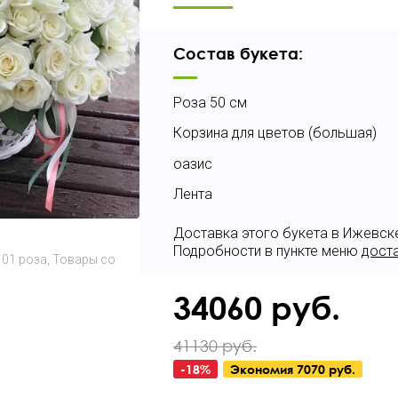
Состав букета:
Роза 50 см
Корзина для цветов (большая)
оазис
Лента
Доставка этого букета в Ижевск
Подробности в пункте меню
дост
101 роза
Товары со
34060
руб.
41130 руб.
-
18
%
Экономия
7070 руб.