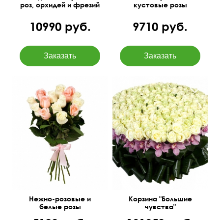
роз, орхидей и фрезий
кустовые розы
10990 руб.
9710 руб.
Букет-конструктор,
251 роза, орхидеи
количество цветов
(цимбидиум), аспидистра,
можно изменить
салал, оазис.
50 см
30 см
60 см
80 см
Нежно-розовые и
Корзина "Большие
белые розы
чувства"