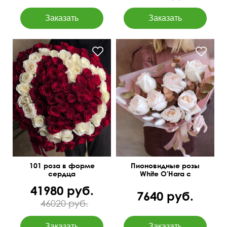
С позолоченным
I love you
эвкалиптом
101 роза в форме
Пионовидные розы
сердца
White O'Hara с
лагурусом
41980 руб.
7640 руб.
46020 руб.