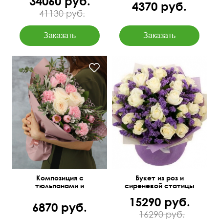
34060 руб.
4370 руб.
41130 руб.
Зелень: бруния, листья
50 см
45 см
питтоспорума
Композиция с
Букет из роз и
тюльпанами и
сиреневой статицы
диантусами "Пируэт"
15290 руб.
6870 руб.
16290 руб.