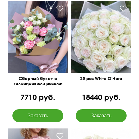
Диантусы, декор, зелень
Крупный махровый бутон
Сборный букет с
25 роз White O'Hara
голландскими розами
"Театр"
7710 руб.
18440 руб.