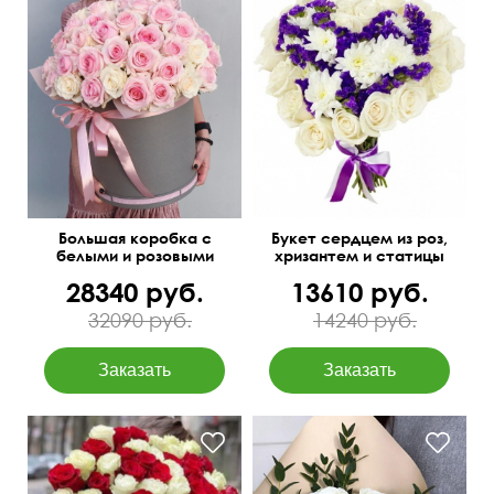
Получатель точно будет в
50 см
35 см
восторге!
Большая коробка с
Букет сердцем из роз,
белыми и розовыми
хризантем и статицы
розами
28340 руб.
13610 руб.
32090 руб.
14240 руб.