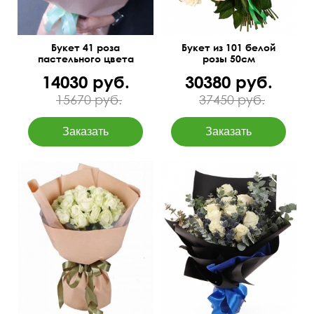
Букет 41 роза
Букет из 101 белой
пастельного цвета
розы 50см
14030 руб.
30380 руб.
15670 руб.
37450 руб.
11 белых роз, эвкалипт
Бэби Блу, матовая пленка,
60 см
40 см
атласная лента.
55 см
45 см