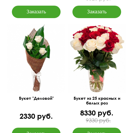
Белые розы, итальянский
русскус, аспидистра,
50 см
35 см
джут.
50 см
30 см
Букет "Деловой"
Букет из 25 красных и
белых роз
8330 руб.
2330 руб.
9330 руб.