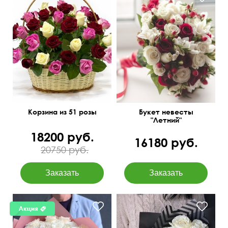
Одиночные и кустовые
розы, гиперикум, лента
50 см
60 см
кружевная
Корзина из 51 розы
Букет невесты
"Летний"
18200 руб.
16180 руб.
20750 руб.