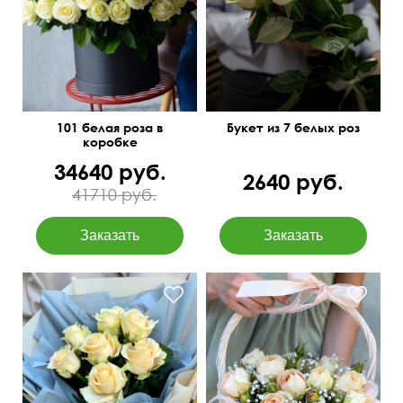
101 белая роза в
Букет из 7 белых роз
коробке
34640 руб.
2640 руб.
41710 руб.
Розы, гипсофила, зелень,
В пышном оформлении
оазис, корзина плетёная,
бант