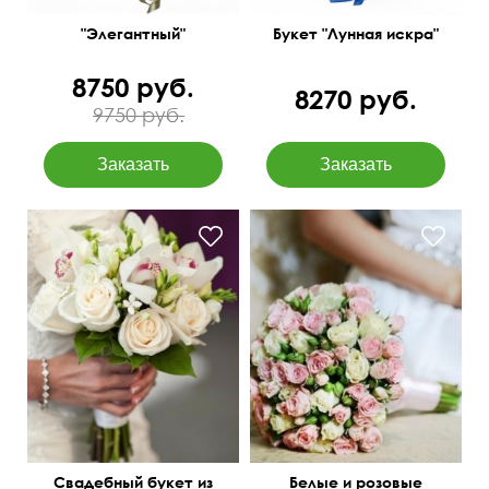
"Элегантный"
Букет "Лунная искра"
8750 руб.
8270 руб.
9750 руб.
С листьями салала
Свадебный букет из
Белые и розовые