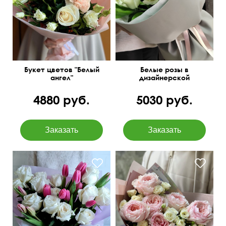
50 см
40 см
50 см
25 см
Букет цветов "Белый
Белые розы в
ангел"
дизайнерской
упаковке
4880 руб.
5030 руб.
Нежнейшие сочетания
50 см
40 см