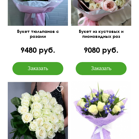
Букет тюльпанов с
Букет из кустовых и
розами
пионовидных роз
9480 руб.
9080 руб.
Роза Vendella, ирис Blue
magic, сизаль
50 см
25 см
50 см
40 см