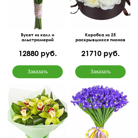
Букет из калл и
Коробка из 25
альстромерий
раскрывшихся пионов
12880 руб.
21710 руб.
Фисташковый фетр
55 см
35 см