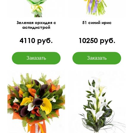
Зеленая орхидея с
51 синий ирис
аспидистрой
4110 руб.
10250 руб.
45 см
см
60 см
35 см