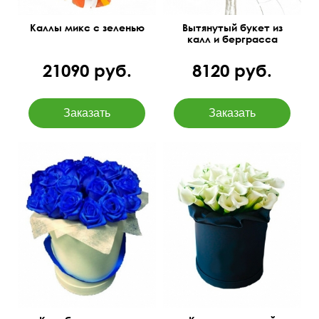
Каллы микс с зеленью
Вытянутый букет из
калл и берграсса
21090 руб.
8120 руб.
Бутоны окрашены
30 см
25 см
35 см
30 см