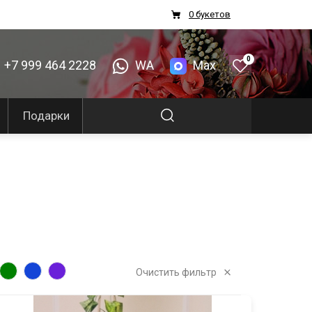
0 букетов
0
+7 999 464 2228
WA
Max
Подарки
Очистить фильтр